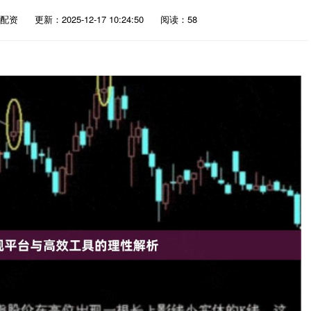
配资
更新：2025-12-17 10:24:50
阅读：58