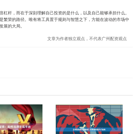
倍杠杆，而在于深刻理解自己投资的是什么，以及自己能够承担什么。
是繁荣的路径。唯有将工具置于规则与智慧之下，方能在波动的市场中
发展的大局。
文章为作者独立观点，不代表广州配资观点