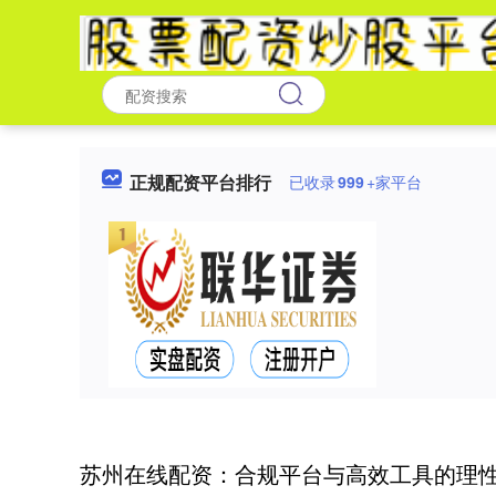
正规配资平台排行
已收录
999
+家平台
苏州在线配资：合规平台与高效工具的理