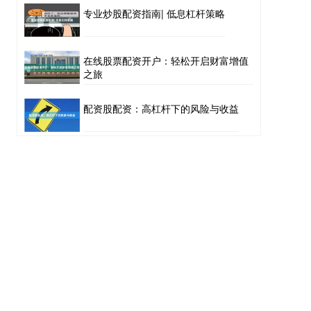
专业炒股配资指南| 低息杠杆策略
在线股票配资开户：轻松开启财富增值
之旅
配资股配资：高杠杆下的风险与收益