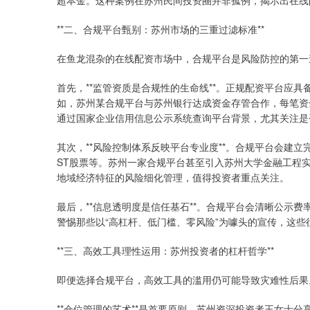
**二、合规平台甄别：苏州市场的三重过滤标准**
在鱼龙混杂的在线配资市场中，合规平台是风险防控的第一
首先，**监管资质是合规性的生命线**。正规配资平台应
如，苏州某合规平台与苏州银行达成资金存管合作，每笔资
通过国家企业信用信息公示系统查询平台背景，尤其关注是
其次，**风险控制体系反映平台专业度**。合规平台会建
ST股票等。苏州一家合规平台甚至引入苏州大学金融工程
地域经济特征的风险细化管理，值得投资者重点关注。
最后，**信息透明度是信任基石**。合规平台会清晰公示
警惕那些以“高杠杆、低门槛、零风险”为噱头的宣传，这
**三、高效工具理性运用：苏州投资者的杠杆哲学**
即便选择合规平台，高效工具的滥用仍可能导致灾难性后果
**仓位管理的艺术**是首要原则。苏州资深投资者王女士分