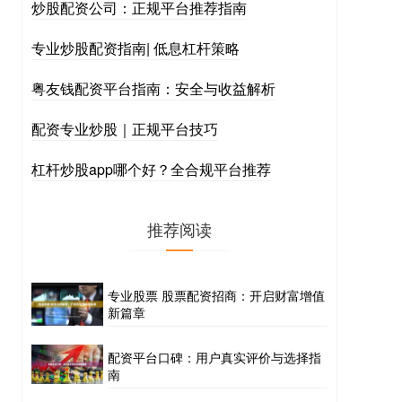
炒股配资公司：正规平台推荐指南
专业炒股配资指南| 低息杠杆策略
粤友钱配资平台指南：安全与收益解析
配资专业炒股｜正规平台技巧
杠杆炒股app哪个好？全合规平台推荐
推荐阅读
专业股票 股票配资招商：开启财富增值
新篇章
配资平台口碑：用户真实评价与选择指
南