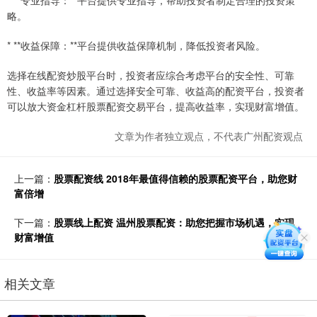
* **专业指导：**平台提供专业指导，帮助投资者制定合理的投资策
略。
* **收益保障：**平台提供收益保障机制，降低投资者风险。
选择在线配资炒股平台时，投资者应综合考虑平台的安全性、可靠
性、收益率等因素。通过选择安全可靠、收益高的配资平台，投资者
可以放大资金杠杆股票配资交易平台，提高收益率，实现财富增值。
文章为作者独立观点，不代表广州配资观点
上一篇：
股票配资线 2018年最值得信赖的股票配资平台，助您财
富倍增
下一篇：
股票线上配资 温州股票配资：助您把握市场机遇，实现
财富增值
相关文章