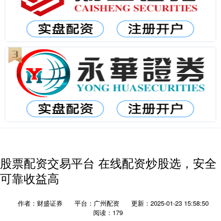
股票配资交易平台 在线配资炒股选，安全
可靠收益高
作者：财盛证券
平台：广州配资
更新：2025-01-23 15:58:50
阅读：179