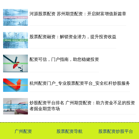
河源股票配资 苏州期货配资：开启财富增值新篇章
股票配资融资：解锁资金潜力，提升投资收益
配资可信，门户指南，助您稳健投资
杭州配资门户_专业股票配资平台_安全杠杆炒股服务
炒股配资平台排名 广州期货配资：助力资金不足的投资
者掘金期货市场
广州配资
股票配资导航
股票配资炒股平台