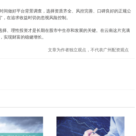
时间做好平台背景调查，选择资质齐全、风控完善、口碑良好的正规公
剑”，在追求收益时切勿忽视风险控制。
慎选择、理性投资才是长期在股市中生存和发展的关键。在云南这片充满
，实现财富的稳健增长。
文章为作者独立观点，不代表广州配资观点