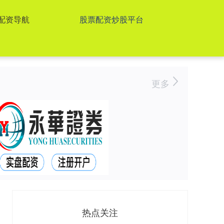
配资导航
股票配资炒股平台
更多
热点关注