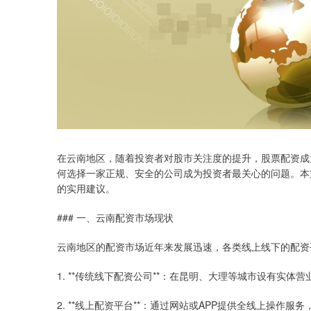
在云南地区，随着投资者对股市关注度的提升，股票配资成
何选择一家正规、安全的公司成为投资者最关心的问题。本
的实用建议。
### 一、云南配资市场现状
云南地区的配资市场近年来发展迅速，各类线上线下的配资
1. **传统线下配资公司**：在昆明、大理等城市设有实体
2. **线上配资平台**：通过网站或APP提供全线上操作服