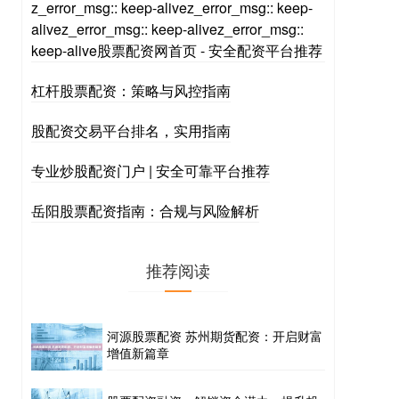
z_error_msg:: keep-alivez_error_msg:: keep-
alivez_error_msg:: keep-alivez_error_msg::
keep-alive股票配资网首页 - 安全配资平台推荐
杠杆股票配资：策略与风控指南
股配资交易平台排名，实用指南
专业炒股配资门户 | 安全可靠平台推荐
岳阳股票配资指南：合规与风险解析
推荐阅读
河源股票配资 苏州期货配资：开启财富
增值新篇章