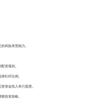
一定的风险承受能力。
识和配资规则。
理选择杠杆比例。
有配资资金投入单只股票。
时调整投资策略。