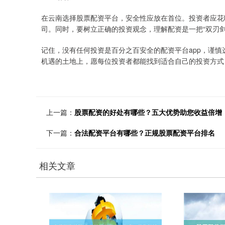
在云南选择股票配资平台，安全性应放在首位。投资者应花
司。同时，要树立正确的投资观念，理解配资是一把“双刃
记住，没有任何投资是百分之百安全的配资平台app，谨
机遇的土地上，愿每位投资者都能找到适合自己的投资方式
上一篇：
股票配资的好处有哪些？五大优势助您收益倍增
下一篇：
合法配资平台有哪些？正规股票配资平台排名
相关文章