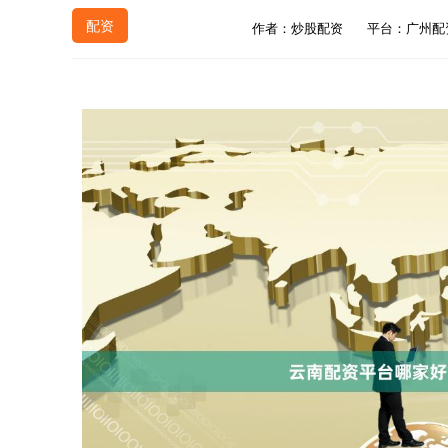
配资
作者：炒股配资
平台：广州配