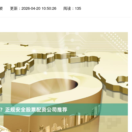
资
更新：2026-04-20 10:50:26
阅读：135