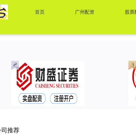
首页
广州配资
股票
公司推荐