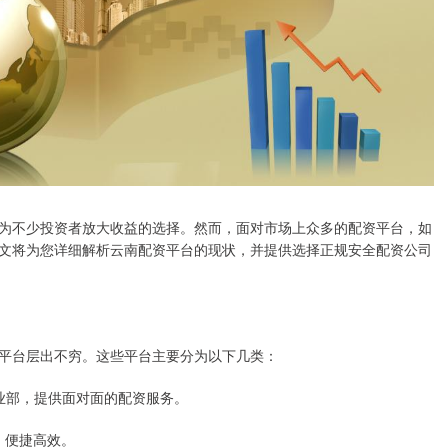
为不少投资者放大收益的选择。然而，面对市场上众多的配资平台，如
文将为您详细解析云南配资平台的现状，并提供选择正规安全配资公司
平台层出不穷。这些平台主要分为以下几类：
营业部，提供面对面的配资服务。
务，便捷高效。