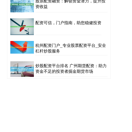
股票配资融资：解锁资金潜力，提升投
资收益
配资可信，门户指南，助您稳健投资
杭州配资门户_专业股票配资平台_安全
杠杆炒股服务
炒股配资平台排名 广州期货配资：助力
资金不足的投资者掘金期货市场