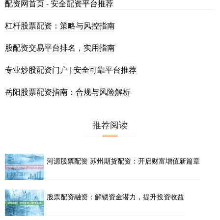
配资网首页 - 安全配资平台推荐
杠杆股票配资：策略与风控指南
股配资交易平台排名，实用指南
专业炒股配资门户 | 安全可靠平台推荐
岳阳股票配资指南：合规与风险解析
推荐阅读
河源股票配资 苏州期货配资：开启财富增值新篇章
股票配资融资：解锁资金潜力，提升投资收益