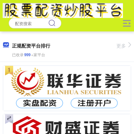
正规配资平台排行
更多
已收录
999
+家平台