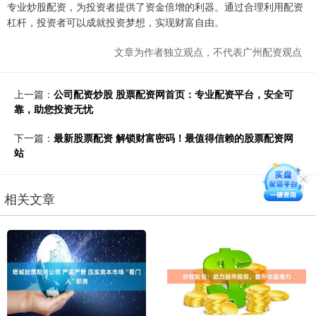
专业炒股配资，为投资者提供了资金倍增的利器。通过合理利用配资
杠杆，投资者可以成就投资梦想，实现财富自由。
文章为作者独立观点，不代表广州配资观点
上一篇：
公司配资炒股 股票配资网首页：专业配资平台，安全可
靠，助您投资无忧
下一篇：
最新股票配资 解锁财富密码！最值得信赖的股票配资网
站
相关文章