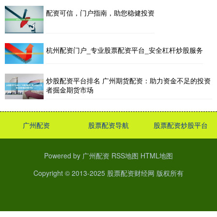
配资可信，门户指南，助您稳健投资
杭州配资门户_专业股票配资平台_安全杠杆炒股服务
炒股配资平台排名 广州期货配资：助力资金不足的投资
者掘金期货市场
广州配资
股票配资导航
股票配资炒股平台
Powered by
广州配资
RSS地图
HTML地图
Copyright
© 2013-2025
股票配资财经网
版权所有