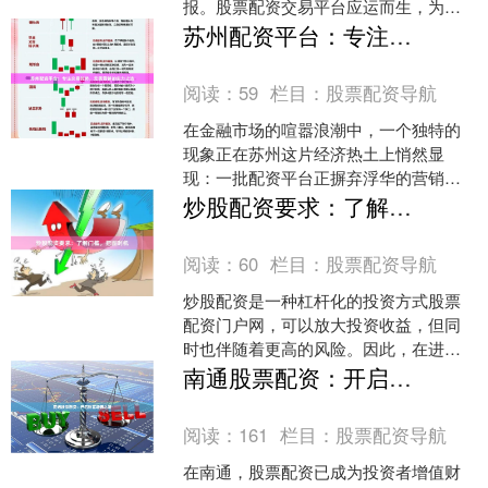
报。股票配资交易平台应运而生，为投
资者提供了利用杠杆作用来放大收益的
苏州配资平台：专注交易优势，无需营销的实力之选
独特机会。 **什么是股....
阅读：
59
栏目：
股票配资导航
在金融市场的喧嚣浪潮中，一个独特的
现象正在苏州这片经济热土上悄然显
现：一批配资平台正摒弃浮华的营销噱
头，将全部精力倾注于构建无可挑剔的
炒股配资要求：了解门槛，把握时机
交易优势本身。它们不依赖震....
阅读：
60
栏目：
股票配资导航
炒股配资是一种杠杆化的投资方式股票
配资门户网，可以放大投资收益，但同
时也伴随着更高的风险。因此，在进行
炒股配资之前，了解门槛和把握时机至
南通股票配资：开启财富增值之路
关重要。 **门槛要求*....
阅读：
161
栏目：
股票配资导航
在南通，股票配资已成为投资者增值财