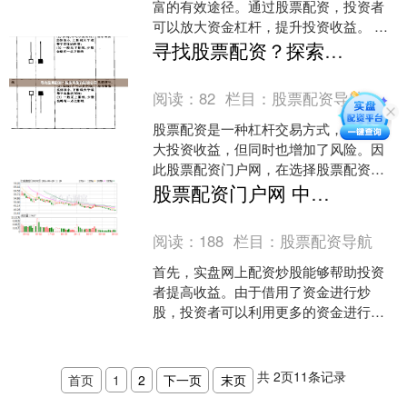
富的有效途径。通过股票配资，投资者
可以放大资金杠杆，提升投资收益。 南
通股票配资公司提供灵活的配资方案，
寻找股票配资？探索可靠的配资公司
满足不同投资者的需求。....
阅读：
82
栏目：
股票配资导航
股票配资是一种杠杆交易方式，可以放
大投资收益，但同时也增加了风险。因
此股票配资门户网，在选择股票配资公
司时，可靠性至关重要。 **寻找可靠的
股票配资门户网 中一签浮盈近4.6万！N汇成真收盘大涨753% 盘中二度临停
配资公司** * *....
阅读：
188
栏目：
股票配资导航
首先，实盘网上配资炒股能够帮助投资
者提高收益。由于借用了资金进行炒
股，投资者可以利用更多的资金进行交
易，从而在股市上获得更大的收益。相
比于使用自己的本金进行交易....
共
2
页
11
条记录
首页
1
2
下一页
末页