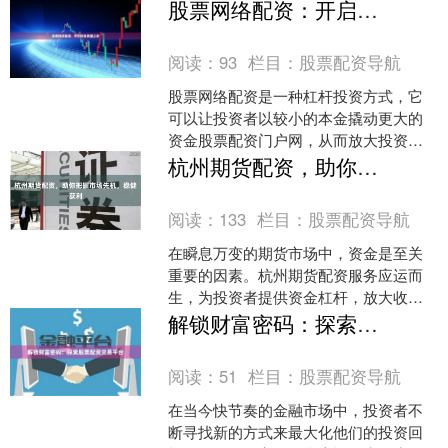
当人工智能用标准化的歉意回应我们溢
股票网络配资：开启财富倍增之路
出边界的好奇，我们感受到....
阅读：
93
栏目：
股票配资导航
股票网络配资是一种杠杆投资方式，它
可以让投资者以较小的本金撬动更大的
资金股票配资门户网，从而放大投资收
益。通过正规的股票网络配资平台，投
杭州期货配资，助你把握市场先机，稳健获利
资者可以获得高达10倍的....
阅读：
133
栏目：
股票配资导航
在瞬息万变的期货市场中，资金是至关
重要的因素。杭州期货配资服务应运而
生，为投资者提供资金杠杆，放大收益
空间。 杭州期货配资平台经过严格监
解锁财富密码：探索股票配资交易平台
管，确保资金安全可靠。投....
阅读：
51
栏目：
股票配资导航
在当今快节奏的金融市场中，投资者不
断寻找新的方式来最大化他们的投资回