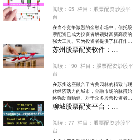
阅读：
65
栏目：
股票配资炒股平
台
在当今竞争激烈的金融市场中，信托股
票配资已成为投资者解锁财富新高度的
强大工具。它为投资者提供了杠杆作
用，让他们能够以更少的资本投资于股
苏州股票配资软件：专业工具，专注交易本身
票市场，从而放大潜在收益。....
阅读：
190
栏目：
股票配资炒股平
台
在苏州这座融合了古典园林的精致与现
代经济活力的城市，金融市场的脉搏始
终强劲而稳健。对于众多股票投资者而
言，如何在瞬息万变的市场中把握先
聊城股票配资平台：助您轻松撬动资本杠杆
机，实现资产的稳健增值，是....
阅读：
77
栏目：
股票配资炒股平
台