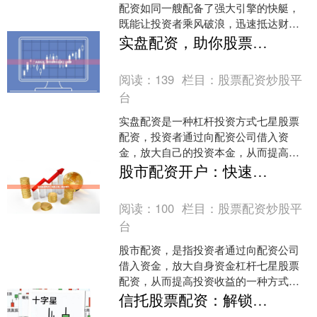
配资如同一艘配备了强大引擎的快艇，
既能让投资者乘风破浪，迅速抵达财富
的彼岸，也暗藏着触礁倾覆的巨大风
实盘配资，助你股票投资更上一层楼
险。所谓票配资，简而言之，....
阅读：
139
栏目：
股票配资炒股平
台
实盘配资是一种杠杆投资方式七星股票
配资，投资者通过向配资公司借入资
金，放大自己的投资本金，从而提高投
资收益。实盘配资相较于虚拟盘配资，
股市配资开户：快速入市，轻松获利
具有资金划转至投资者账户、....
阅读：
100
栏目：
股票配资炒股平
台
股市配资，是指投资者通过向配资公司
借入资金，放大自身资金杠杆七星股票
配资，从而提高投资收益的一种方式。
对于资金有限的投资者来说，股市配资
信托股票配资：解锁财富新高度，助力投资梦想
开户无疑是快速入市，轻松....