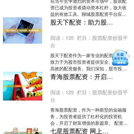
在当今竞争激烈的资本市场中，股票配
资已成为投资者撬动资本杠杆，放大收
益的有效工具。聊城股票配资平台应运
而生七星股票配资，为投资者提供便
股天下配资：助力股市投资，成就财富梦想
捷、高效的配资服务。 聊城....
阅读：
135
栏目：
股票配资炒股平
台
股天下配资作为一家专业的配资平台，
致力于为股市投资者提供安全、便捷、
高效的配资服务。我们深知，股市投资
是一场充满机遇与挑战的旅程，而配资
青海股票配资：开启财富增值新篇章
可以放大投资者的资金实力....
阅读：
129
栏目：
股票配资炒股平
台
青海股票配资，作为一种新型的金融服
务，为投资者提供了杠杆化的投资机
会，开启了财富增值的新篇章。 配资是
指投资者通过借贷资金，放大自己的投
七星股票配资 网上配资炒股平台：助力资金倍增，投资更从容