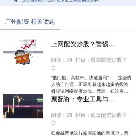
广州配资 相关话题
上网配资炒股？警惕杠杆陷阱与高风险警示
阅读：
78
栏目：
股票配资炒股平
台
“低门槛、高杠杆、快速盈利”——这些诱
人的广告词，正吸引着越来越多的投资
者尝试网络配资炒股。然而，在这看似
便捷的财富通道背后七星股票配资，隐
票配资：专业工具与理性策略解析
藏着巨大的风险深渊。....
阅读：
95
栏目：
股票配资炒股平
台
在金融市场这片波涛汹涌的海域中，票