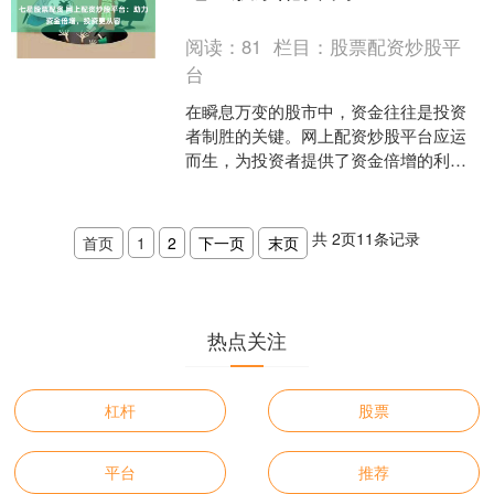
资本金，从而提高投资收益....
阅读：
81
栏目：
股票配资炒股平
台
在瞬息万变的股市中，资金往往是投资
者制胜的关键。网上配资炒股平台应运
而生，为投资者提供了资金倍增的利
器，让投资变得更加从容。 配资炒股的
优势在于可以放大收益。通....
共
2
页
11
条记录
首页
1
2
下一页
末页
热点关注
杠杆
股票
平台
推荐