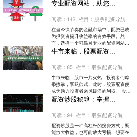
杆资金，放大投资收益，助其开启财富
专业配资网站，助您轻松配资，投资无忧
增值之路。 **股票配资....
阅读：
142
栏目：
股票配资导航
在当今快节奏的金融市场中，配资已成
为投资者提升收益率的有效手段。然
而，选择一个可靠且专业的配资网站至
关重要。 专业配资网站提供一系列优
牛市来临，股票配资助你乘风破浪
势，让您的投资之旅更加轻松....
阅读：
85
栏目：
股票配资导航
牛市来临，股市一片火热，投资者们摩
拳擦掌，跃跃欲试。此时，股票配资便
成为助力投资者乘风破浪的利器。 股票
配资，是指投资者以一定比例的保证金
配资炒股秘籍：掌握技巧，稳步获利
向配资公司借入资金，用....
阅读：
94
栏目：
股票配资导航
配资炒股是一种高杠杆的投资方式，既
能放大收益，也可能放大亏损。想要在