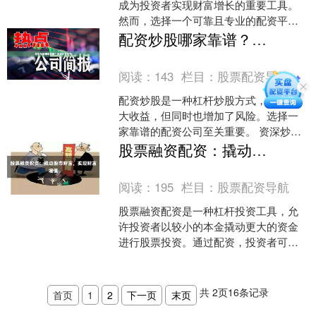
成为投资者实现财富增长的重要工具。
然而，选择一个可靠且专业的配资平台
至关重要。 我们隆重推出业内领先的股
配资炒股哪家靠谱？资深炒手推荐
票配资网站，为您提供一....
阅读：
143
栏目：
股票配资导航
配资炒股是一种杠杆炒股方式，可以放
大收益，但同时也增加了风险。选择一
家靠谱的配资公司至关重要。 资深炒手
推荐以下几家配资公司： * **盈透证券：
股票融资配资：撬动股市财富，实现财富增值
**国际知名券....
阅读：
195
栏目：
股票配资导航
股票融资配资是一种杠杆投资工具，允
许投资者以较小的本金撬动更大的资金
进行股票投资。通过配资，投资者可以
放大收益，但同时也要承担更高的风
险。 **配资的优势：**....
共
2
页
16
条记录
首页
1
2
下一页
末页