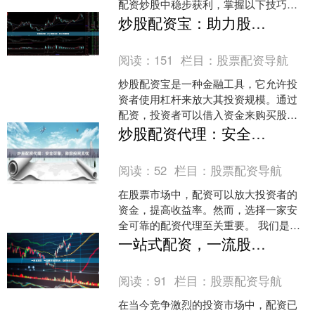
配资炒股中稳步获利，掌握以下技巧至
关重要： **1. 选择正规配资平台：** 选
炒股配资宝：助力股市投资，轻松倍增财富
择信誉良好的....
阅读：
151
栏目：
股票配资导航
炒股配资宝是一种金融工具，它允许投
资者使用杠杆来放大其投资规模。通过
配资，投资者可以借入资金来购买股
票，从而增加其潜在收益。 **配资宝的
炒股配资代理：安全可靠，助您投资无忧
优势：** * **放....
阅读：
52
栏目：
股票配资导航
在股票市场中，配资可以放大投资者的
资金，提高收益率。然而，选择一家安
全可靠的配资代理至关重要。 我们是一
家专业的炒股配资代理，拥有多年的行
一站式配资，一流股票配资网站，助您投资无忧
业经验和良好的信誉。我....
阅读：
91
栏目：
股票配资导航
在当今竞争激烈的投资市场中，配资已