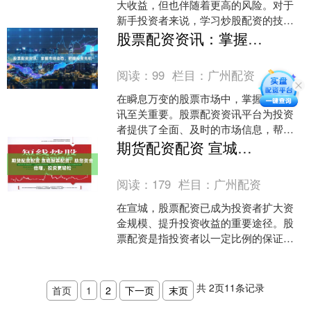
大收益，但也伴随着更高的风险。对于
新手投资者来说，学习炒股配资的技巧
至关重要。 **什么是炒股配资？** 炒股
股票配资资讯：掌握市场动态，把握投资先机
配资是指投资者通....
阅读：
99
栏目：
广州配资
在瞬息万变的股票市场中，掌握实时资
讯至关重要。股票配资资讯平台为投资
者提供了全面、及时的市场信息，帮助
他们做出明智的投资决策。 **实时行情
期货配资配资 宣城股票配资：助您资金倍增，投资更轻松
数据** 股票配资资....
阅读：
179
栏目：
广州配资
在宣城，股票配资已成为投资者扩大资
金规模、提升投资收益的重要途径。股
票配资是指投资者以一定比例的保证金
向配资公司借入资金，用于股票投资。
配资操作简单便捷，投资....
共
2
页
11
条记录
首页
1
2
下一页
末页