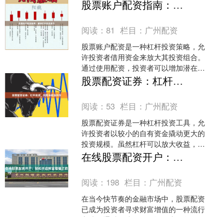
合，更蕴含着复杂的策略选择、风险管
股票账户配资指南：解锁杠杆投资潜力
理和合规要求。随着我国....
阅读：
81
栏目：
广州配资
股票账户配资是一种杠杆投资策略，允
许投资者借用资金来放大其投资组合。
通过使用配资，投资者可以增加潜在收
益期货配资配资，但也增加了风险。 **
股票配资证券：杠杆投资，风险与收益并存
如何配资？** 要配....
阅读：
53
栏目：
广州配资
股票配资证券是一种杠杆投资工具，允
许投资者以较小的自有资金撬动更大的
投资规模。虽然杠杆可以放大收益，但
同时也增加了风险。 **杠杆的优势** * **
在线股票配资开户：轻松开启财富增值之旅
放大收益：....
阅读：
198
栏目：
广州配资
在当今快节奏的金融市场中，股票配资
已成为投资者寻求财富增值的一种流行