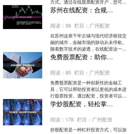
方式。通过在线股票配资开户，您可以
轻松获得资金杠杆，放大您的投资潜
苏州在线配资：合规平台与高效工具的理性解析
力。 **什么是股票配资？....
阅读：
58
栏目：
广州配资
在苏州这座千年古城与现代经济枢纽交
融的城市，金融市场的脉动从未停歇。
随着数字技术的渗透，在线配资这一新
型投资方式正悄然改变着苏州投资者的
免费股票配资：助你投资无负担
交易生态。然而，在高效便....
阅读：
85
栏目：
广州配资
免费股票配资是一种创新性的金融工
具，它可以帮助投资者以更低的成本进
行股票投资。通过配资，投资者可以获
得比自己资金更多的资金进行投资，从
学炒股配资，轻松掌握杠杆投资秘诀
而放大收益潜力期货配资配资....
阅读：
178
栏目：
广州配资
炒股配资是一种杠杆投资方式，可以放